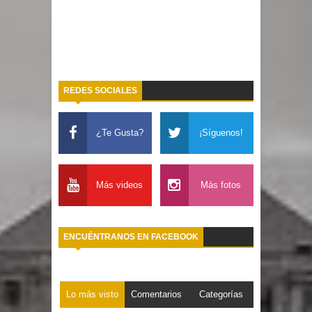
REDES SOCIALES
¿Te Gusta?
¡Síguenos!
Más videos
Más fotos
ENCUÉNTRANOS EN FACEBOOK
Lo más visto
Comentarios
Categorías