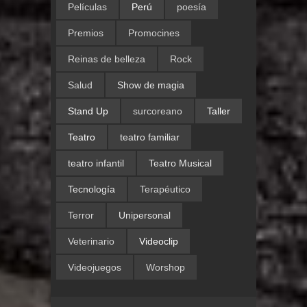
Películas
Perú
poesía
Premios
Promocines
Reinas de belleza
Rock
Salud
Show de magia
Stand Up
surcoreano
Taller
Teatro
teatro familiar
teatro infantil
Teatro Musical
Tecnología
Terapéutico
Terror
Unipersonal
Veterinario
Videoclip
Videojuegos
Worshop