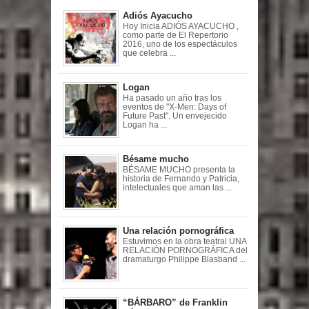
Adiós Ayacucho
Hoy Inicia ADIÓS AYACUCHO ,
como parte de El Repertorio
2016, uno de los espectáculos
que celebra ...
Logan
Ha pasado un año tras los
eventos de "X-Men: Days of
Future Past". Un envejecido
Logan ha ...
Bésame mucho
BÉSAME MUCHO presenta la
historia de Fernando y Patricia,
intelectuales que aman las ...
Una relación pornográfica
Estuvimos en la obra teatral UNA
RELACIÓN PORNOGRÁFICA del
dramaturgo Philippe Blasband ...
“BÁRBARO” de Franklin