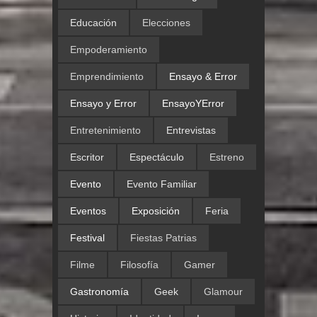
Educación
Elecciones
Empoderamiento
Emprendimiento
Ensayo & Error
Ensayo y Error
EnsayoYError
Entretenimiento
Entrevistas
Escritor
Espectáculo
Estreno
Evento
Evento Familiar
Eventos
Exposición
Feria
Festival
Fiestas Patrias
Filme
Filosofía
Gamer
Gastronomía
Geek
Glamour