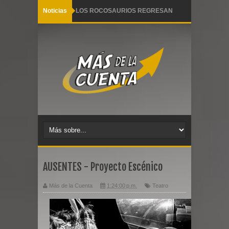
Noticias
LOS ROCOSAURIOS REGRESAN
CON UN NUEVO SHOW
INOLVIDABLE
Pequeño Pez llega a Lima con dos
funciones familiares este 28 de julio
Y es que sucede así 2 Arena Hash al
desnudo
Ana Torroja se alista para llegar a
AUSENTES - Proyecto Escénico​
Lima este miércoles 03 de junio
Más de la Cuenta
1:24:00 p.m.
Teatro
AGACHADITOS Y BISTRÓ reestrena
en Teatro Barranco