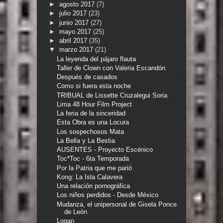
►
agosto 2017
(7)
►
julio 2017
(23)
►
junio 2017
(27)
►
mayo 2017
(25)
►
abril 2017
(35)
▼
marzo 2017
(21)
La leyenda del pájaro flauta
Taller de Clown con Valeria Escandón
Después de casados
Como si fuera esta noche
TRIBUAL de Lissette Cruzalegui Soria
Lima 48 Hour Film Project
La feria de la sinceridad
Esta Obra es una Locura
Los sospechosos Mata
La Bella y La Bestia
AUSENTES - Proyecto Escénico​
Toc*Toc - 6ta Temporada
Por la Patria que me parió
Kong: La Isla Calavera
Una relación pornográfica
Los niños perdidos - Desde México
Mudanza, el unipersonal de Gisela Ponce
de León
Logan