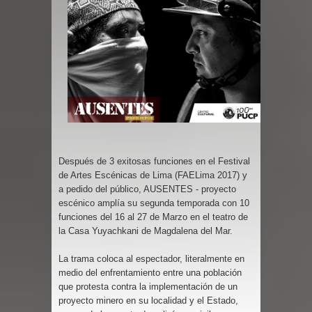
Después de 3 exitosas funciones en el Festival
de Artes Escénicas de Lima (FAELima 2017) y
a pedido del público, AUSENTES - proyecto
escénico amplía su segunda temporada con 10
funciones del 16 al 27 de Marzo en el teatro de
la Casa Yuyachkani de Magdalena del Mar.
La trama coloca al espectador, literalmente en
medio del enfrentamiento entre una población
que protesta contra la implementación de un
proyecto minero en su localidad y el Estado,