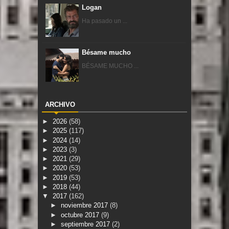
Logan
Ha pasado un ...
Bésame mucho
BÉSAME MUCHO ...
ARCHIVO
►
2026
(58)
►
2025
(117)
►
2024
(14)
►
2023
(3)
►
2021
(29)
►
2020
(53)
►
2019
(53)
►
2018
(44)
▼
2017
(162)
►
noviembre 2017
(8)
►
octubre 2017
(9)
►
septiembre 2017
(2)