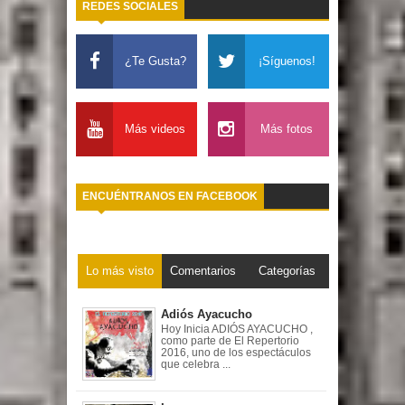
REDES SOCIALES
¿Te Gusta?
¡Síguenos!
Más videos
Más fotos
ENCUÉNTRANOS EN FACEBOOK
Lo más visto
Comentarios
Categorías
Adiós Ayacucho
Hoy Inicia ADIÓS AYACUCHO ,
como parte de El Repertorio
2016, uno de los espectáculos
que celebra ...