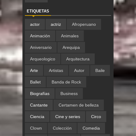
ETIQUETAS
actor
actriz
Afroperuano
Animación
Animales
Aniversario
Arequipa
Arqueologico
Arquitectura
Arte
Artistas
Autor
Baile
Ballet
Banda de Rock
Biografías
Business
Cantante
Certamen de belleza
Ciencia
Cine y series
Circo
Clown
Colección
Comedia