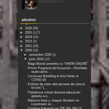
BÉSAME MUCHO ...
ARCHIVO
►
2026
(58)
►
2025
(117)
►
2024
(14)
►
2023
(3)
►
2021
(29)
▼
2020
(53)
►
noviembre 2020
(1)
▼
junio 2020
(12)
Mago Biondi presenta su “SHOW ONLINE”
Primer Programa de Actuación - Diseñado
especialme...
Cervecera BrewDog le hizo frente al
COVID-19
Estreno de serie web peruana de ciencia
ficción "L...
Plataforma virtual ofrecerá educación
gratuita a e...
Mauricio Islas y Joaquín Bondoni en
Livestream ex...
Cristhian Palomino en “DE TAL PALO”