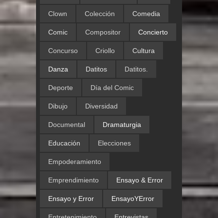
Clown
Colección
Comedia
Comic
Compositor
Concierto
Concurso
Criollo
Cultura
Danza
Datitos
Datitos.
Deporte
Día del Comic
Dibujo
Diversidad
Documental
Dramaturgia
Educación
Elecciones
Empoderamiento
Emprendimiento
Ensayo & Error
Ensayo y Error
EnsayoYError
Entretenimiento
Entrevistas