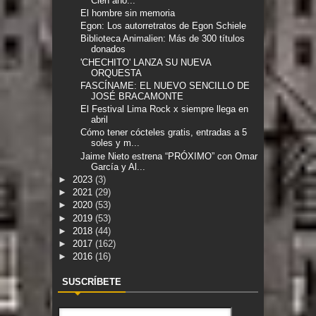
Cien año...
El hombre sin memoria
Egon: Los autorretratos de Egon Schiele
Biblioteca Animalien: Más de 300 títulos
donados
'CHECHITO' LANZA SU NUEVA
ORQUESTA
FASCÍNAME: EL NUEVO SENCILLO DE
JOSÉ BRACAMONTE
El Festival Lima Rock x siempre llega en
abril
Cómo tener cócteles gratis, entradas a 5
soles y m...
Jaime Nieto estrena “PRÓXIMO” con Omar
García y Al...
►
2023
(3)
►
2021
(29)
►
2020
(53)
►
2019
(53)
►
2018
(44)
►
2017
(162)
►
2016
(16)
SUSCRÍBETE