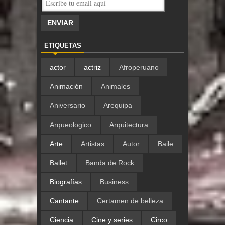
ETIQUETAS
actor
actriz
Afroperuano
Animación
Animales
Aniversario
Arequipa
Arqueologico
Arquitectura
Arte
Artistas
Autor
Baile
Ballet
Banda de Rock
Biografías
Business
Cantante
Certamen de belleza
Ciencia
Cine y series
Circo