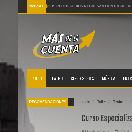
Noticias
LOS ROCOSAURIOS REGRESAN CON UN NUEVO
Pequeño Pez llega a Lima con dos funciones famili
Y es que sucede así 2 Arena Hash al desnudo
Ana Torroja se alista para llegar a Lima este miér
AGACHADITOS Y BISTRÓ reestrena en Teatro Ba
INICIO
TEATRO
CINE Y SERIES
MÚSICA
ENTR
RECOMENDACIONES
Inicio
/
Taller
/
Teatro
/
C
Curso Especializ
Más de la Cuenta
2:16:00 p