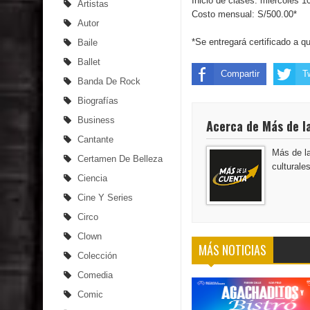
Inicio de clases: miércoles 1
Artistas
Costo mensual: S/500.00*
Autor
*Se entregará certificado a 
Baile
Ballet
Compartir
T
Banda De Rock
Biografías
Business
Acerca de Más de l
Cantante
Más de la
Certamen De Belleza
culturale
Ciencia
Cine Y Series
Circo
Clown
MÁS NOTICIAS
Colección
Comedia
Comic