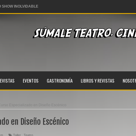
 SHOW INOLVIDABLE
ares este 28 de julio
coles 03 de junio
rranco
EVISTAS
EVENTOS
GASTRONOMÍA
LIBROS Y REVISTAS
NOSOT
urso Especializado en Diseño Escénico
ado en Diseño Escénico
.m.
Taller
,
Teatro