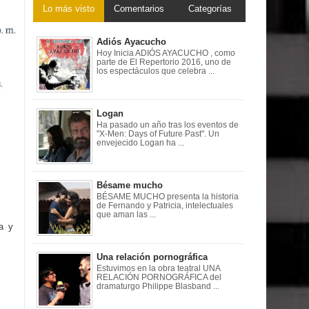
Lo más visto
Comentarios
Categorías
Adiós Ayacucho
Hoy Inicia ADIÓS AYACUCHO , como
parte de El Repertorio 2016, uno de
los espectáculos que celebra ...
Logan
Ha pasado un año tras los eventos de
"X-Men: Days of Future Past". Un
envejecido Logan ha ...
Bésame mucho
BÉSAME MUCHO presenta la historia
de Fernando y Patricia, intelectuales
que aman las ...
ca y
Una relación pornográfica
Estuvimos en la obra teatral UNA
RELACIÓN PORNOGRÁFICA del
dramaturgo Philippe Blasband ...