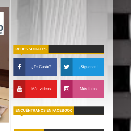
REDES SOCIALES
¿Te Gusta?
¡Síguenos!
Más videos
Más fotos
ENCUÉNTRANOS EN FACEBOOK