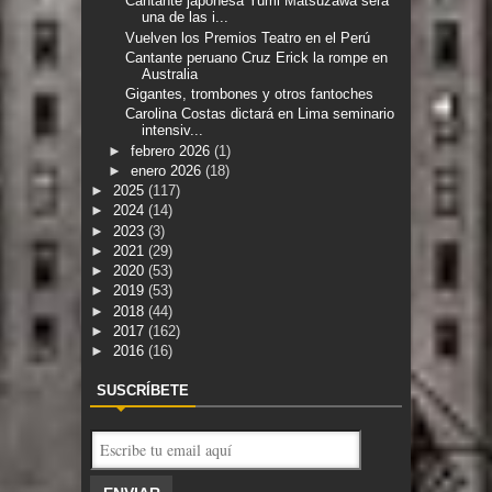
Cantante japonesa Yumi Matsuzawa será
una de las i...
Vuelven los Premios Teatro en el Perú
Cantante peruano Cruz Erick la rompe en
Australia
Gigantes, trombones y otros fantoches
Carolina Costas dictará en Lima seminario
intensiv...
►
febrero 2026
(1)
►
enero 2026
(18)
►
2025
(117)
►
2024
(14)
►
2023
(3)
►
2021
(29)
►
2020
(53)
►
2019
(53)
►
2018
(44)
►
2017
(162)
►
2016
(16)
SUSCRÍBETE