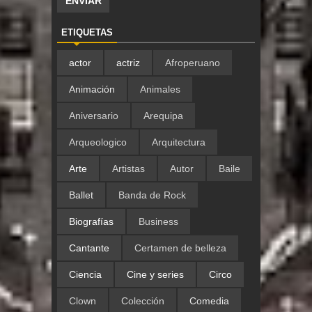
ETIQUETAS
actor
actriz
Afroperuano
Animación
Animales
Aniversario
Arequipa
Arqueologico
Arquitectura
Arte
Artistas
Autor
Baile
Ballet
Banda de Rock
Biografías
Business
Cantante
Certamen de belleza
Ciencia
Cine y series
Circo
Clown
Colección
Comedia