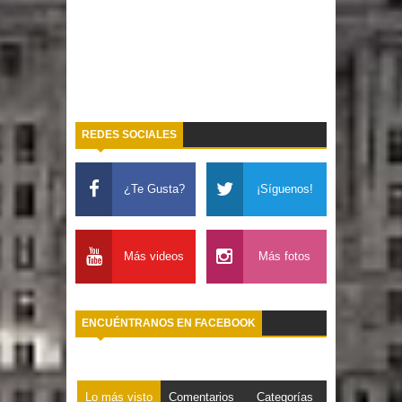
REDES SOCIALES
¿Te Gusta?
¡Síguenos!
Más videos
Más fotos
ENCUÉNTRANOS EN FACEBOOK
Lo más visto
Comentarios
Categorías