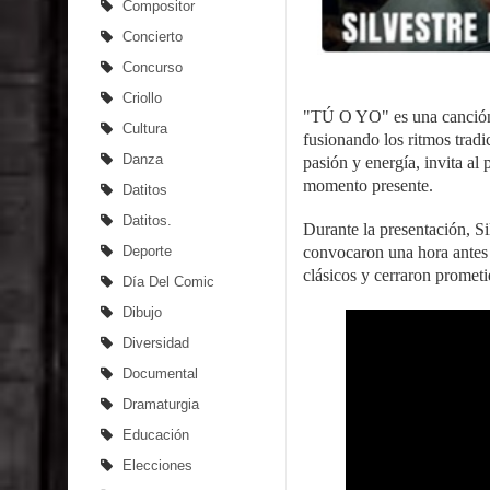
Compositor
Concierto
Concurso
Criollo
"TÚ O YO" es una canción q
Cultura
fusionando los ritmos tradi
Danza
pasión y energía, invita al 
momento presente.
Datitos
Datitos.
Durante la presentación, S
Deporte
convocaron una hora antes a 
clásicos y cerraron prometi
Día Del Comic
Dibujo
Diversidad
Documental
Dramaturgia
Educación
Elecciones