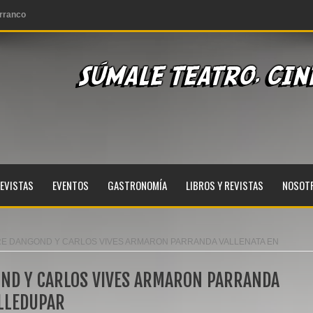
 SHOW INOLVIDABLE
ares este 28 de julio
coles 03 de junio
rranco
EVISTAS
EVENTOS
GASTRONOMÍA
LIBROS Y REVISTAS
NOSOT
RE DANGOND Y CARLOS VIVES ARMARON PARRANDA VALLENATA EN
OND Y CARLOS VIVES ARMARON PARRANDA
ALLEDUPAR