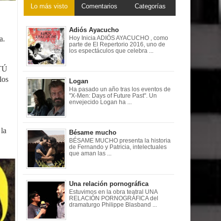
Lo más visto
Comentarios
Categorías
Adiós Ayacucho
a.
Hoy Inicia ADIÓS AYACUCHO , como
parte de El Repertorio 2016, uno de
los espectáculos que celebra ...
s
"TÚ
los
Logan
Ha pasado un año tras los eventos de
"X-Men: Days of Future Past". Un
envejecido Logan ha ...
 la
Bésame mucho
BÉSAME MUCHO presenta la historia
de Fernando y Patricia, intelectuales
que aman las ...
Una relación pornográfica
Estuvimos en la obra teatral UNA
RELACIÓN PORNOGRÁFICA del
dramaturgo Philippe Blasband ...