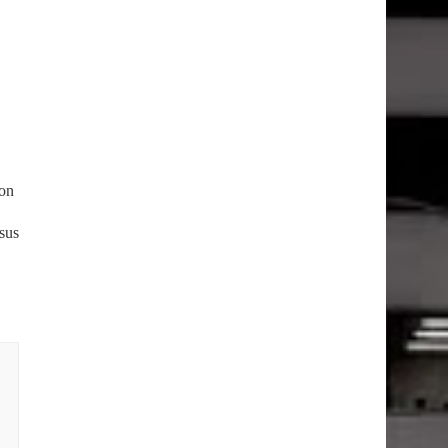
ron
sus