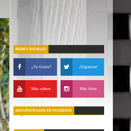
REDES SOCIALES
¿Te Gusta?
¡Síguenos!
Más videos
Más fotos
ENCUÉNTRANOS EN FACEBOOK