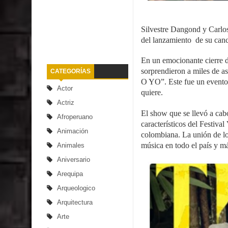
Silvestre Dangond y Carlo
del lanzamiento de su can
En un emocionante cierre de
sorprendieron a miles de as
CATEGORÍAS
O YO”. Este fue un evento 
Actor
quiere.
Actriz
El show que se llevó a cabo
Afroperuano
característicos del Festiva
Animación
colombiana. La unión de lo
música en todo el país y má
Animales
Aniversario
Arequipa
Arqueologico
Arquitectura
Arte