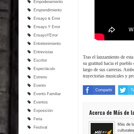
Empoderamiento
Emprendimiento
Ensayo & Error
Ensayo Y Error
EnsayoYError
Entretenimiento
Entrevistas
Tras el lanzamiento de est
Escritor
su gratitud hacia el pueblo
Espectáculo
largo de sus carreras. Amb
trayectorias musicales y pr
Estreno
Evento
Compartir
T
Evento Familiar
Eventos
Exposición
Acerca de Más de l
Feria
Más de la
Festival
culturale