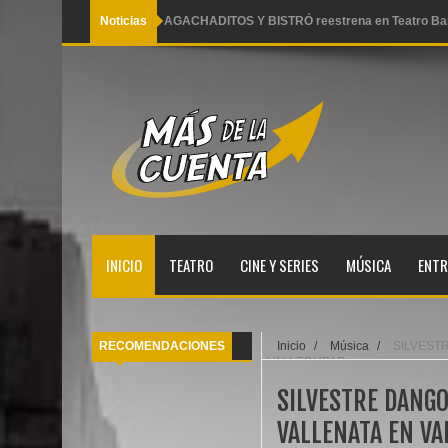
Noticias
LOS ROCOSAURIOS REGRESAN CON UN NUEVO
Pequeño Pez llega a Lima con dos funciones famili
Y es que sucede así 2 Arena Hash al desnudo
Ana Torroja se alista para llegar a Lima este miér
AGACHADITOS Y BISTRÓ reestrena en Teatro Ba
INICIO
TEATRO
CINE Y SERIES
MÚSICA
ENTR
RECOMENDACIONES
Inicio
/
Música
/
SILVEST
VALLEDUPAR
SILVESTRE DANG
VALLENATA EN V