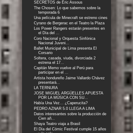
SECRETOS de Éric Assous
The Chosen: Lo que sabemos sobre la
temporada 6
Una película de Minecraft se estreno cines
Cyrano de Bergerac en el Teatro la Plaza
Los Power Rangers estarán presentes en
el Día del ...
Coro Nacional y Orquesta Sinfónica
Nacional Juveni...
Ballet Municipal de Lima presenta El
Corsario
Soltera, casada, viuda, divorciada 2
estrena el 17...
Capitán Memo vuelve al Perú para
participar en el ...
Artista hondureño Jaime Vallardo Chávez
presentará...
LA TERNURA
JOSE MIGUEL ARGÜELLES APUESTA
POR LA MÚSICA CON SU...
Había Una Vez… ¿Caperucita?
PEDRO AZNAR 5.0 LLEGA A LIMA
Datos interesantes sobre la producción de
Cien añ...
Shaya Teatro viaja a Brasil
El Día del Cómic Festival cumple 15 años