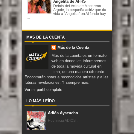
Angelita de AFHS
Detrás del éxito de Macarena
Argote, la pequeña actriz que da
vida a “Angelita” en Al fondo hay
...
MÁS DE LA CUENTA
Más de la Cuenta
Más de la cuenta es un formato
web en donde les informaremos
de toda la movida cultural en
Lima, de una manera diferente.
Encontrarán notas a reconocidos artistas y a las
futuras revelaciones. Y siempre más.
Ver mi perfil completo
LO MÁS LEÍDO
Adiós Ayacucho
Hoy Inicia ADIÓS ...