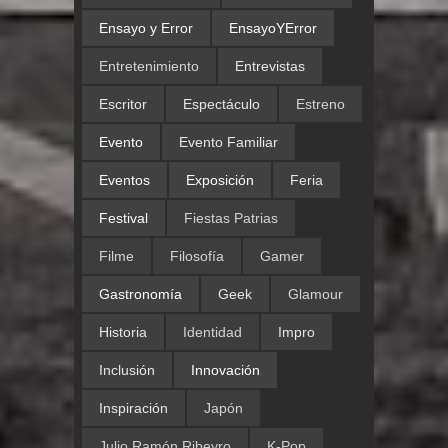
Ensayo y Error
EnsayoYError
Entretenimiento
Entrevistas
Escritor
Espectáculo
Estreno
Evento
Evento Familiar
Eventos
Exposición
Feria
Festival
Fiestas Patrias
Filme
Filosofía
Gamer
Gastronomía
Geek
Glamour
Historia
Identidad
Impro
Inclusión
Innovación
Inspiración
Japón
Julio Ramón Ribeyro
K-Pop