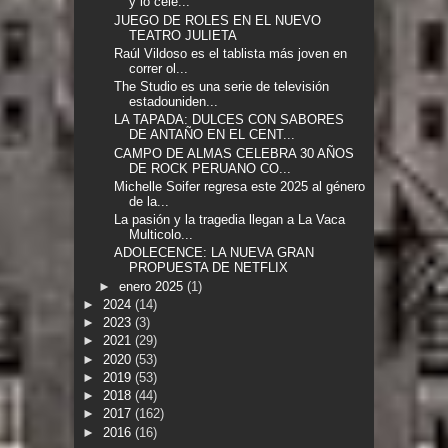
y lo cele...
JUEGO DE ROLES EN EL NUEVO
TEATRO JULIETA
Raúl Vildoso es el tablista más joven en
correr ol...
The Studio es una serie de televisión
estadouniden...
LA TAPADA: DULCES CON SABORES
DE ANTAÑO EN EL CENT...
CAMPO DE ALMAS CELEBRA 30 AÑOS
DE ROCK PERUANO CO...
Michelle Soifer regresa este 2025 al género
de la...
La pasión y la tragedia llegan a La Vaca
Multicolo...
ADOLECENCE: LA NUEVA GRAN
PROPUESTA DE NETFLIX
►
enero 2025
(1)
►
2024
(14)
►
2023
(3)
►
2021
(29)
►
2020
(53)
►
2019
(53)
►
2018
(44)
►
2017
(162)
►
2016
(16)