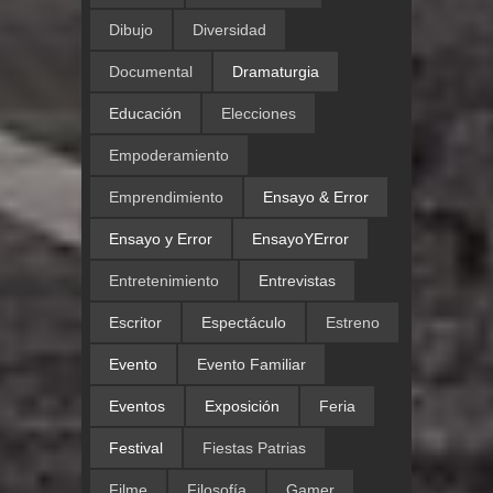
Dibujo
Diversidad
Documental
Dramaturgia
Educación
Elecciones
Empoderamiento
Emprendimiento
Ensayo & Error
Ensayo y Error
EnsayoYError
Entretenimiento
Entrevistas
Escritor
Espectáculo
Estreno
Evento
Evento Familiar
Eventos
Exposición
Feria
Festival
Fiestas Patrias
Filme
Filosofía
Gamer