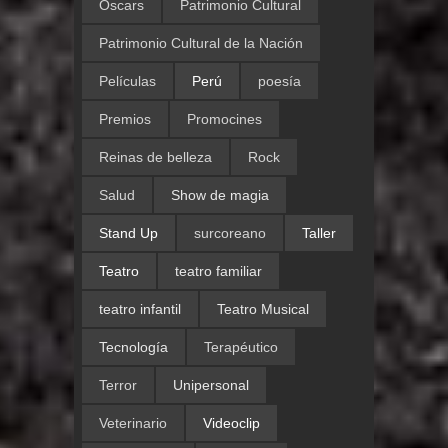
Oscars
Patrimonio Cultural
Patrimonio Cultural de la Nación
Películas
Perú
poesía
Premios
Promocines
Reinas de belleza
Rock
Salud
Show de magia
Stand Up
surcoreano
Taller
Teatro
teatro familiar
teatro infantil
Teatro Musical
Tecnología
Terapéutico
Terror
Unipersonal
Veterinario
Videoclip