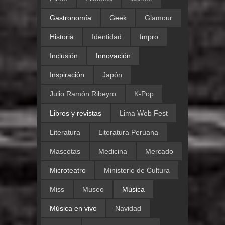
Gastronomía
Geek
Glamour
Historia
Identidad
Impro
Inclusión
Innovación
Inspiración
Japón
Julio Ramón Ribeyro
K-Pop
Libros y revistas
Lima Web Fest
Literatura
Literatura Peruana
Mascotas
Medicina
Mercado
Microteatro
Ministerio de Cultura
Miss
Museo
Música
Música en vivo
Navidad