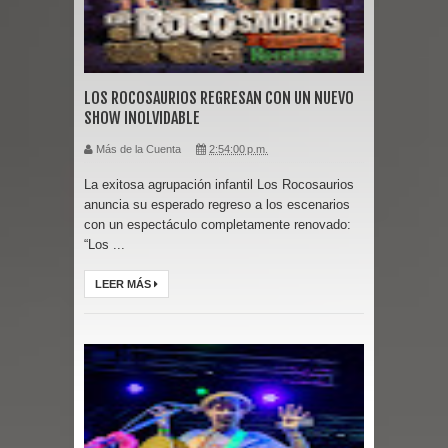
LOS ROCOSAURIOS REGRESAN CON UN NUEVO
SHOW INOLVIDABLE
Más de la Cuenta
2:54:00 p.m.
La exitosa agrupación infantil Los Rocosaurios
anuncia su esperado regreso a los escenarios
con un espectáculo completamente renovado:
“Los ...
LEER MÁS