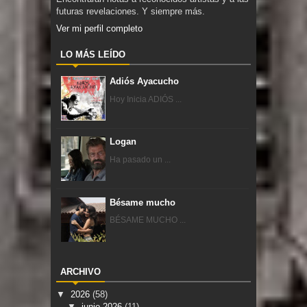
futuras revelaciones. Y siempre más.
Ver mi perfil completo
LO MÁS LEÍDO
Adiós Ayacucho
Hoy Inicia ADIÓS ...
Logan
Ha pasado un ...
Bésame mucho
BÉSAME MUCHO ...
ARCHIVO
▼
2026
(58)
▼
junio 2026
(11)