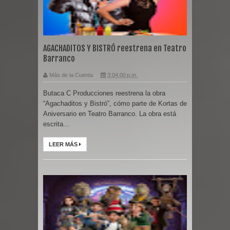
AGACHADITOS Y BISTRÓ reestrena en Teatro
Barranco
Más de la Cuenta
3:04:00 p.m.
Butaca C Producciones reestrena la obra
“Agachaditos y Bistró”, cómo parte de Kortas de
Aniversario en Teatro Barranco. La obra está
escrita...
LEER MÁS