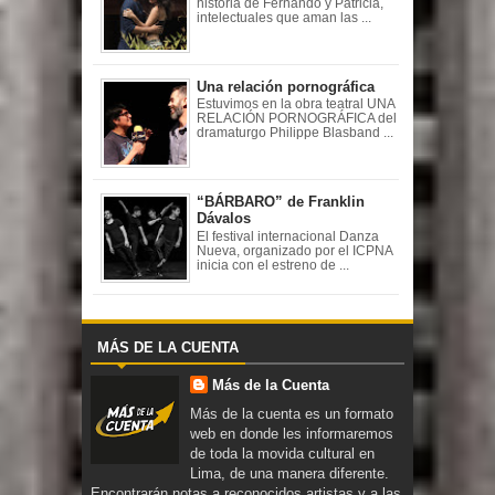
historia de Fernando y Patricia,
intelectuales que aman las ...
Una relación pornográfica
Estuvimos en la obra teatral UNA
RELACIÓN PORNOGRÁFICA del
dramaturgo Philippe Blasband ...
“BÁRBARO” de Franklin
Dávalos
El festival internacional Danza
Nueva, organizado por el ICPNA
inicia con el estreno de ...
MÁS DE LA CUENTA
Más de la Cuenta
Más de la cuenta es un formato
web en donde les informaremos
de toda la movida cultural en
Lima, de una manera diferente.
Encontrarán notas a reconocidos artistas y a las