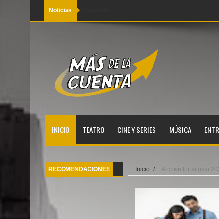
Noticias
Cargando...
INICIO
TEATRO
CINE Y SERIES
MÚSICA
ENTR
RECOMENDACIONES
Inicio
/
Archive for agosto 20