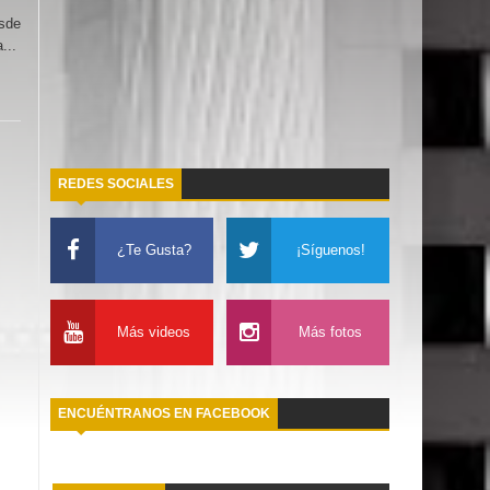
esde
...
REDES SOCIALES
¿Te Gusta?
¡Síguenos!
Más videos
Más fotos
ENCUÉNTRANOS EN FACEBOOK