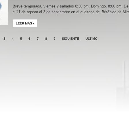
Breve temporada, viernes y sábados 8:30 pm. Domingo, 8:00 pm. D
el 11 de agosto al 3 de septiembre en el auditorio del Británico de Mira
LEER MÁS
3
4
5
6
7
8
9
SIGUIENTE
ÚLTIMO