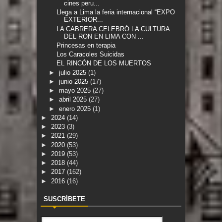
cines peru...
Llega a Lima la feria internacional “EXPO
EXTERIOR...
LA CABRERA CELEBRÓ LA CULTURA
DEL RON EN LIMA CON ...
Princesas en terapia
Los Caracoles Suicidas
EL RINCÓN DE LOS MUERTOS
►
julio 2025
(1)
►
junio 2025
(17)
►
mayo 2025
(27)
►
abril 2025
(27)
►
enero 2025
(1)
►
2024
(14)
►
2023
(3)
►
2021
(29)
►
2020
(53)
►
2019
(53)
►
2018
(44)
►
2017
(162)
►
2016
(16)
SUSCRÍBETE