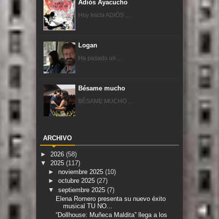
Adiós Ayacucho
Hoy Inicia ADIÓS ...
Logan
Ha pasado un ...
Bésame mucho
BÉSAME MUCHO ...
ARCHIVO
►
2026
(58)
▼
2025
(117)
►
noviembre 2025
(10)
►
octubre 2025
(27)
▼
septiembre 2025
(7)
Elena Romero presenta su nuevo éxito
musical TU NO...
“Dollhouse: Muñeca Maldita” llega a los