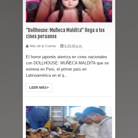
“Dollhouse: Muñeca Maldita” llega a los
cines peruanos
Más de la Cuenta
8:20:00 a.m.
El horror japonés aterriza en cines nacionales
con DOLLHOUSE: MUÑECA MALDITA que se
estrena en Perú, el primer país en
Latinoamérica en el q...
LEER MÁS