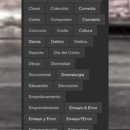
Clown
Colección
Comedia
Comic
Compositor
Concierto
Concurso
Criollo
Cultura
Danza
Datitos
Datitos.
Deporte
Día del Comic
Dibujo
Diversidad
Documental
Dramaturgia
Educación
Elecciones
Empoderamiento
Emprendimiento
Ensayo & Error
Ensayo y Error
EnsayoYError
Entretenimiento
Entrevistas