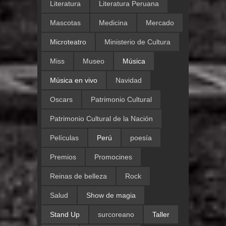
Literatura
Literatura Peruana
Mascotas
Medicina
Mercado
Microteatro
Ministerio de Cultura
Miss
Museo
Música
Música en vivo
Navidad
Oscars
Patrimonio Cultural
Patrimonio Cultural de la Nación
Películas
Perú
poesía
Premios
Promocines
Reinas de belleza
Rock
Salud
Show de magia
Stand Up
surcoreano
Taller