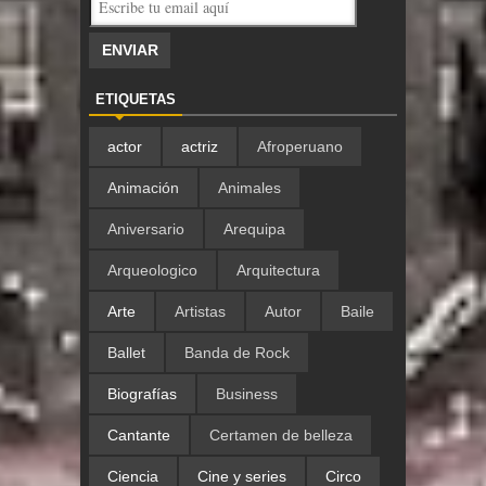
ETIQUETAS
actor
actriz
Afroperuano
Animación
Animales
Aniversario
Arequipa
Arqueologico
Arquitectura
Arte
Artistas
Autor
Baile
Ballet
Banda de Rock
Biografías
Business
Cantante
Certamen de belleza
Ciencia
Cine y series
Circo