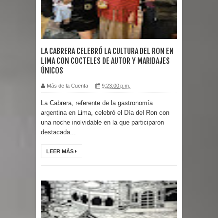
LA CABRERA CELEBRÓ LA CULTURA DEL RON EN
LIMA CON COCTELES DE AUTOR Y MARIDAJES
ÚNICOS
Más de la Cuenta
9:23:00 p.m.
La Cabrera, referente de la gastronomía
argentina en Lima, celebró el Día del Ron con
una noche inolvidable en la que participaron
destacada...
LEER MÁS