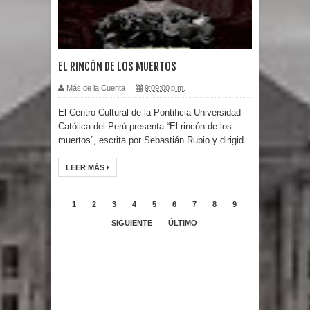
EL RINCÓN DE LOS MUERTOS
Más de la Cuenta
9:09:00 p.m.
El Centro Cultural de la Pontificia Universidad
Católica del Perú presenta “El rincón de los
muertos”, escrita por Sebastián Rubio y dirigid...
LEER MÁS
1
2
3
4
5
6
7
8
9
SIGUIENTE
ÚLTIMO