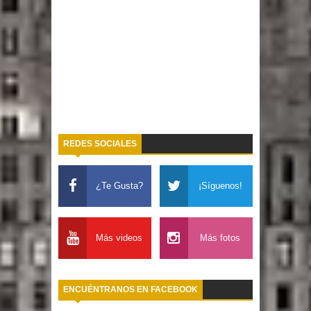
REDES SOCIALES
¿Te Gusta?
¡Síguenos!
Más videos
Más fotos
ENCUÉNTRANOS EN FACEBOOK