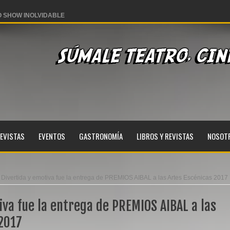
 SHOW INOLVIDABLE
ares este 28 de julio
coles 03 de junio
rranco
EVISTAS
EVENTOS
GASTRONOMÍA
LIBROS Y REVISTAS
NOSOT
Divertida y emotiva fue la entrega de PREMIOS AIBAL a las Artes Escénicas 2017
iva fue la entrega de PREMIOS AIBAL a las
 2017