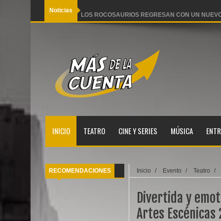
Noticias
LOS ROCOSAURIOS REGRESAN CON UN NUEVO
Pequeño Pez llega a Lima con dos funciones famili
Y es que sucede así 2 Arena Hash al desnudo
Ana Torroja se alista para llegar a Lima este miér
AGACHADITOS Y BISTRÓ reestrena en Teatro Ba
INICIO
TEATRO
CINE Y SERIES
MÚSICA
ENTR
RECOMENDACIONES
Inicio
/
Evento
/
Teatro
/
Divertida y emot
Artes Escénicas