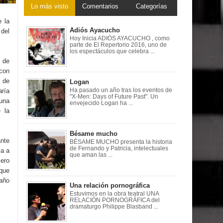
Lo más visto
Comentarios
Categorías
e la
Adiós Ayacucho
 del
Hoy Inicia ADIÓS AYACUCHO , como
parte de El Repertorio 2016, uno de
los espectáculos que celebra ...
, de
 con
s de
Logan
Ha pasado un año tras los eventos de
aría
"X-Men: Days of Future Past". Un
una
envejecido Logan ha ...
 la
Bésame mucho
ante
BÉSAME MUCHO presenta la historia
de Fernando y Patricia, intelectuales
ia a
que aman las ...
mero
que
año
Una relación pornográfica
Estuvimos en la obra teatral UNA
RELACIÓN PORNOGRÁFICA del
dramaturgo Philippe Blasband ...