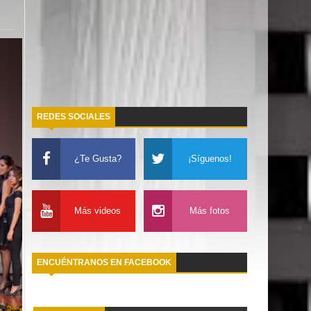
REDES SOCIALES
¿Te Gusta?
¡Síguenos!
Más videos
Más fotos
ENCUÉNTRANOS EN FACEBOOK