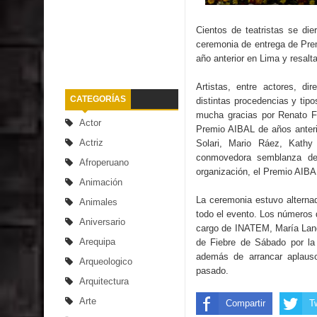
Cientos de teatristas se die
ceremonia de entrega de Pre
año anterior en Lima y resalta
Artistas, entre actores, di
CATEGORÍAS
distintas procedencias y tip
mucha gracias por Renato Fe
Actor
Premio AIBAL de años anterio
Actriz
Solari, Mario Ráez, Kathy
conmovedora semblanza de
Afroperuano
organización, el Premio AIBAL
Animación
La ceremonia estuvo alterna
Animales
todo el evento. Los números 
Aniversario
cargo de INATEM, María Land
Arequipa
de Fiebre de Sábado por la
además de arrancar aplauso
Arqueologico
pasado.
Arquitectura
Arte
Compartir
T