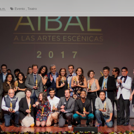
a.m.
Evento
,
Teatro