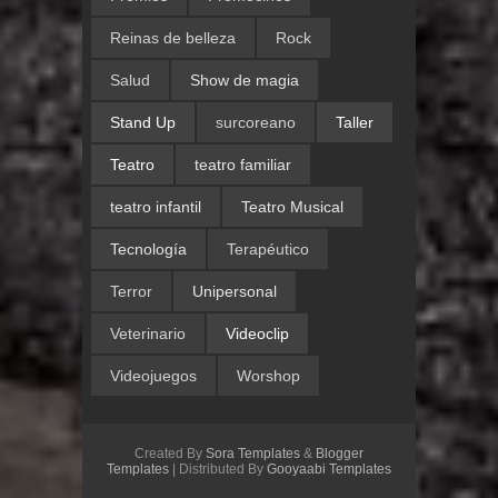
Reinas de belleza
Rock
Salud
Show de magia
Stand Up
surcoreano
Taller
Teatro
teatro familiar
teatro infantil
Teatro Musical
Tecnología
Terapéutico
Terror
Unipersonal
Veterinario
Videoclip
Videojuegos
Worshop
Created By
Sora Templates
&
Blogger
Templates
| Distributed By
Gooyaabi Templates