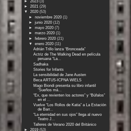
►
2023
(3)
►
2021
(29)
▼
2020
(53)
►
noviembre 2020
(1)
►
junio 2020
(12)
►
mayo 2020
(7)
►
marzo 2020
(1)
►
febrero 2020
(21)
▼
enero 2020
(11)
Adrián Trillo lanza “Bronceada”
Actriz de The Walking Dead en película
peruana “La...
Sadhaka
Stories for Infants
La sensibilidad de Jane Austen
Beca ARTUS-ICPNA WIELS
Mago Biondi presenta su libro infantil
“Sueños má...
“Ex, que revienten los actores” y “Búfalos”
en el ...
Vuelve “Los Rollos de Katia” a La Estación
de Barr...
“La eternidad en sus ojos” llega al nuevo
Teatro J...
Talleres de Verano 2020 del Británico
►
2019
(53)