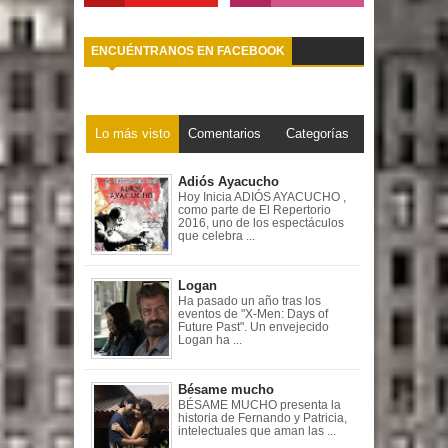
ENCUÉNTRANOS EN FACEBOOK
Lo más visto
Comentarios
Categorías
Adiós Ayacucho
Hoy Inicia ADIÓS AYACUCHO ,
como parte de El Repertorio
2016, uno de los espectáculos
que celebra ...
Logan
Ha pasado un año tras los
eventos de "X-Men: Days of
Future Past". Un envejecido
Logan ha ...
Bésame mucho
BÉSAME MUCHO presenta la
historia de Fernando y Patricia,
intelectuales que aman las ...