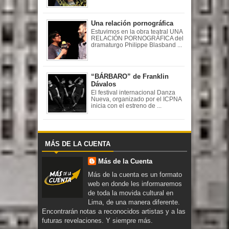
Una relación pornográfica
Estuvimos en la obra teatral UNA
RELACIÓN PORNOGRÁFICA del
dramaturgo Philippe Blasband ...
“BÁRBARO” de Franklin
Dávalos
El festival internacional Danza
Nueva, organizado por el ICPNA
inicia con el estreno de ...
MÁS DE LA CUENTA
Más de la Cuenta
Más de la cuenta es un formato
web en donde les informaremos
de toda la movida cultural en
Lima, de una manera diferente.
Encontrarán notas a reconocidos artistas y a las
futuras revelaciones. Y siempre más.