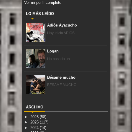
Ver mi perfil completo
LO MÁS LEÍDO
Adiós Ayacucho
Hoy Inicia ADIÓS ...
Logan
Ha pasado un ...
Bésame mucho
BÉSAME MUCHO ...
ARCHIVO
►
2026
(58)
►
2025
(117)
►
2024
(14)