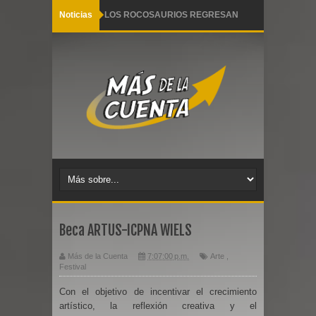
Noticias
LOS ROCOSAURIOS REGRESAN
CON UN NUEVO SHOW
INOLVIDABLE
Pequeño Pez llega a Lima con dos
funciones familiares este 28 de julio
Y es que sucede así 2 Arena Hash al
desnudo
Ana Torroja se alista para llegar a
Beca ARTUS-ICPNA WIELS
Lima este miércoles 03 de junio
Más de la Cuenta
7:07:00 p.m.
Arte
,
Festival
AGACHADITOS Y BISTRÓ reestrena
Con el objetivo de incentivar el crecimiento
artístico, la reflexión creativa y el
en Teatro Barranco