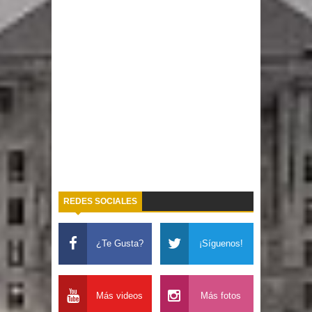
REDES SOCIALES
¿Te Gusta?
¡Síguenos!
Más videos
Más fotos