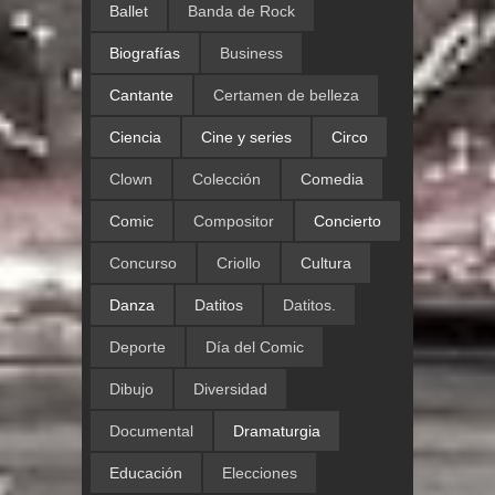
Ballet
Banda de Rock
Biografías
Business
Cantante
Certamen de belleza
Ciencia
Cine y series
Circo
Clown
Colección
Comedia
Comic
Compositor
Concierto
Concurso
Criollo
Cultura
Danza
Datitos
Datitos.
Deporte
Día del Comic
Dibujo
Diversidad
Documental
Dramaturgia
Educación
Elecciones