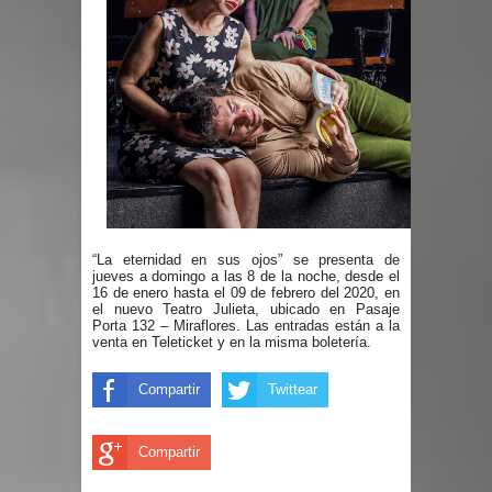
“La eternidad en sus ojos” se presenta de
jueves a domingo a las 8 de la noche, desde el
16 de enero hasta el 09 de febrero del 2020, en
el nuevo Teatro Julieta, ubicado en Pasaje
Porta 132 – Miraflores. Las entradas están a la
venta en Teleticket y en la misma boletería.
Compartir
Twittear
Compartir