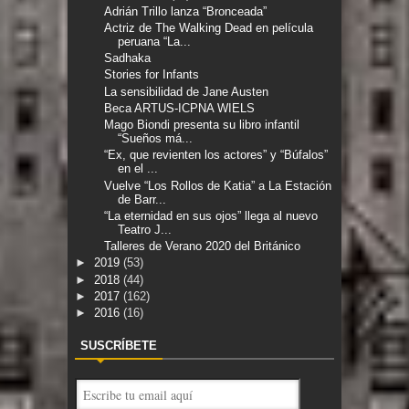
Adrián Trillo lanza “Bronceada”
Actriz de The Walking Dead en película
peruana “La...
Sadhaka
Stories for Infants
La sensibilidad de Jane Austen
Beca ARTUS-ICPNA WIELS
Mago Biondi presenta su libro infantil
“Sueños má...
“Ex, que revienten los actores” y “Búfalos”
en el ...
Vuelve “Los Rollos de Katia” a La Estación
de Barr...
“La eternidad en sus ojos” llega al nuevo
Teatro J...
Talleres de Verano 2020 del Británico
►
2019
(53)
►
2018
(44)
►
2017
(162)
►
2016
(16)
SUSCRÍBETE