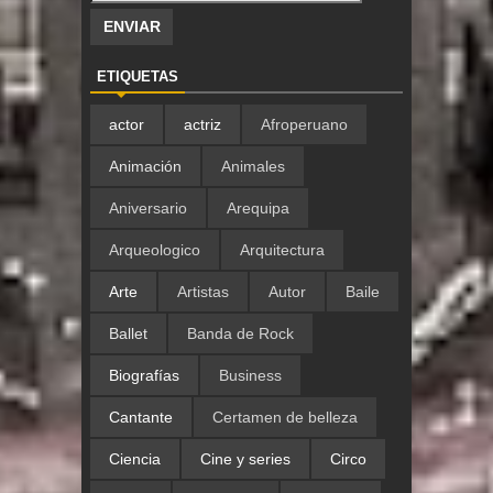
ETIQUETAS
actor
actriz
Afroperuano
Animación
Animales
Aniversario
Arequipa
Arqueologico
Arquitectura
Arte
Artistas
Autor
Baile
Ballet
Banda de Rock
Biografías
Business
Cantante
Certamen de belleza
Ciencia
Cine y series
Circo