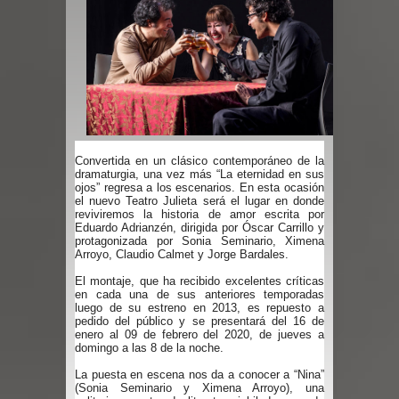
Convertida en un clásico contemporáneo de la
dramaturgia, una vez más “La eternidad en sus
ojos” regresa a los escenarios. En esta ocasión
el nuevo Teatro Julieta será el lugar en donde
reviviremos la historia de amor escrita por
Eduardo Adrianzén, dirigida por Óscar Carrillo y
protagonizada por Sonia Seminario, Ximena
Arroyo, Claudio Calmet y Jorge Bardales.
El montaje, que ha recibido excelentes críticas
en cada una de sus anteriores temporadas
luego de su estreno en 2013, es repuesto a
pedido del público y se presentará del 16 de
enero al 09 de febrero del 2020, de jueves a
domingo a las 8 de la noche.
La puesta en escena nos da a conocer a “Nina”
(Sonia Seminario y Ximena Arroyo), una