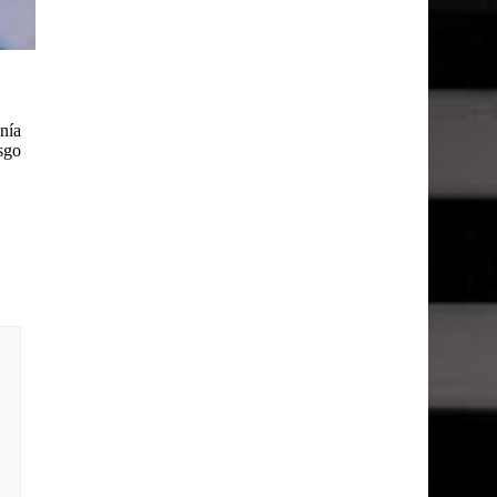
nía
esgo