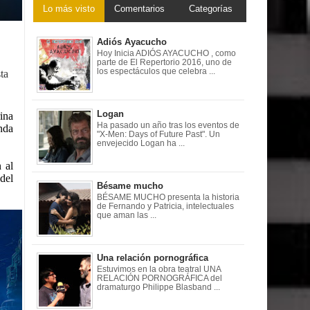
Lo más visto
Comentarios
Categorías
Adiós Ayacucho
Hoy Inicia ADIÓS AYACUCHO , como
parte de El Repertorio 2016, uno de
los espectáculos que celebra ...
ta
Logan
ina
Ha pasado un año tras los eventos de
unda
"X-Men: Days of Future Past". Un
envejecido Logan ha ...
 al
del
Bésame mucho
BÉSAME MUCHO presenta la historia
de Fernando y Patricia, intelectuales
que aman las ...
Una relación pornográfica
Estuvimos en la obra teatral UNA
RELACIÓN PORNOGRÁFICA del
dramaturgo Philippe Blasband ...