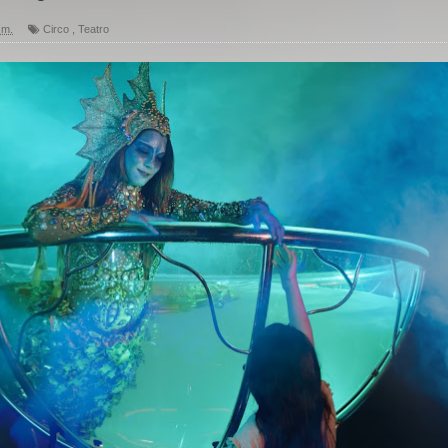
.m.
Circo
,
Teatro