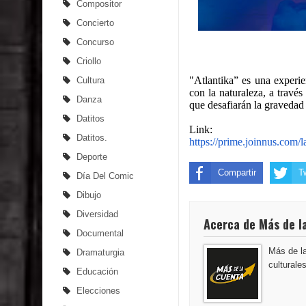
Compositor
Concierto
Concurso
Criollo
"Atlantika” es una experie
Cultura
con la naturaleza, a través
Danza
que desafiarán la gravedad 
Datitos
Link:
Datitos.
https://prime.joinnus.com/
l
Deporte
Compartir
T
Día Del Comic
Dibujo
Diversidad
Acerca de Más de l
Documental
Más de la
Dramaturgia
culturale
Educación
Elecciones