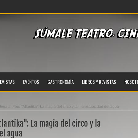
EVISTAS
EVENTOS
GASTRONOMÍA
LIBROS Y REVISTAS
NOSOT
lega al Perú "Atlantika": La magia del circo y la majestuosidad del agua
lantika": La magia del circo y la
el agua