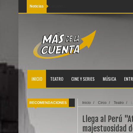
Noticias
Cargando...
INICIO
TEATRO
CINE Y SERIES
MÚSICA
ENTR
RECOMENDACIONES
Inicio
/
Circo
/
Teatro
/
L
Llega al Perú "At
majestuosidad d