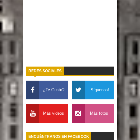
REDES SOCIALES
¿Te Gusta?
¡Síguenos!
Más videos
Más fotos
ENCUÉNTRANOS EN FACEBOOK