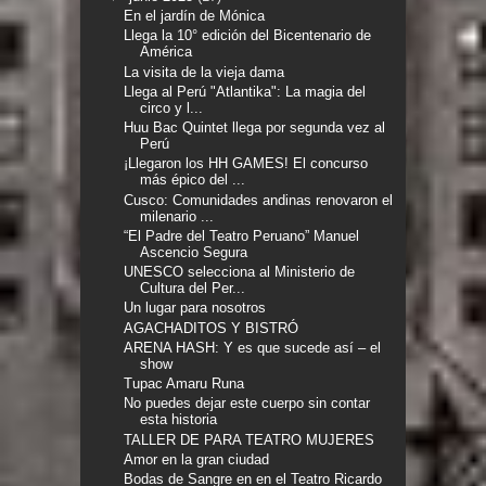
En el jardín de Mónica
Llega la 10° edición del Bicentenario de
América
La visita de la vieja dama
Llega al Perú "Atlantika": La magia del
circo y l...
Huu Bac Quintet llega por segunda vez al
Perú
¡Llegaron los HH GAMES! El concurso
más épico del ...
Cusco: Comunidades andinas renovaron el
milenario ...
“El Padre del Teatro Peruano” Manuel
Ascencio Segura
UNESCO selecciona al Ministerio de
Cultura del Per...
Un lugar para nosotros
AGACHADITOS Y BISTRÓ
ARENA HASH: Y es que sucede así – el
show
Tupac Amaru Runa
No puedes dejar este cuerpo sin contar
esta historia
TALLER DE PARA TEATRO MUJERES
Amor en la gran ciudad
Bodas de Sangre en en el Teatro Ricardo