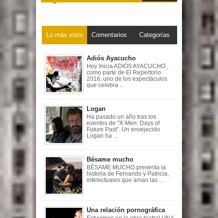
Lo más visto
Comentarios
Categorías
Adiós Ayacucho
Hoy Inicia ADIÓS AYACUCHO ,
como parte de El Repertorio
2016, uno de los espectáculos
que celebra ...
Logan
Ha pasado un año tras los
eventos de "X-Men: Days of
Future Past". Un envejecido
Logan ha ...
Bésame mucho
BÉSAME MUCHO presenta la
historia de Fernando y Patricia,
intelectuales que aman las ...
Una relación pornográfica
Estuvimos en la obra teatral UNA