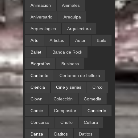
Animación
Animales
Aniversario
Arequipa
Arqueologico
Arquitectura
Arte
Artistas
Autor
Baile
Ballet
Banda de Rock
Biografías
Business
Cantante
Certamen de belleza
Ciencia
Cine y series
Circo
Clown
Colección
Comedia
Comic
Compositor
Concierto
Concurso
Criollo
Cultura
Danza
Datitos
Datitos.