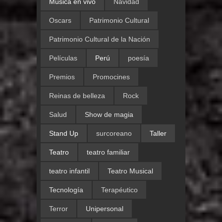
Música en vivo
Navidad
Oscars
Patrimonio Cultural
Patrimonio Cultural de la Nación
Películas
Perú
poesía
Premios
Promocines
Reinas de belleza
Rock
Salud
Show de magia
Stand Up
surcoreano
Taller
Teatro
teatro familiar
teatro infantil
Teatro Musical
Tecnología
Terapéutico
Terror
Unipersonal