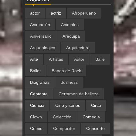
actor
actriz
Afroperuano
Animación
Animales
Aniversario
Arequipa
Arqueologico
Arquitectura
Arte
Artistas
Autor
Baile
Ballet
Banda de Rock
Biografías
Business
Cantante
Certamen de belleza
Ciencia
Cine y series
Circo
Clown
Colección
Comedia
Comic
Compositor
Concierto