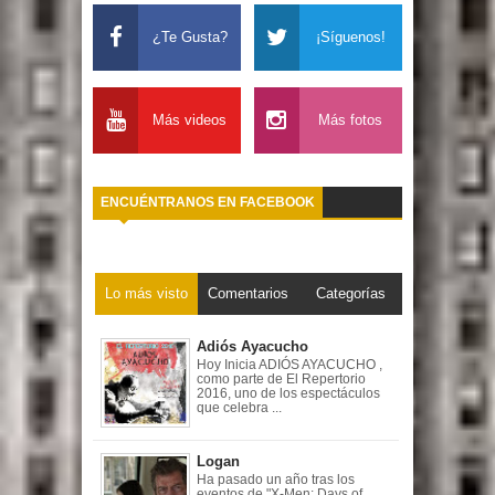
¿Te Gusta?
¡Síguenos!
Más videos
Más fotos
ENCUÉNTRANOS EN FACEBOOK
Lo más visto
Comentarios
Categorías
Adiós Ayacucho
Hoy Inicia ADIÓS AYACUCHO ,
como parte de El Repertorio
2016, uno de los espectáculos
que celebra ...
Logan
Ha pasado un año tras los
eventos de "X-Men: Days of