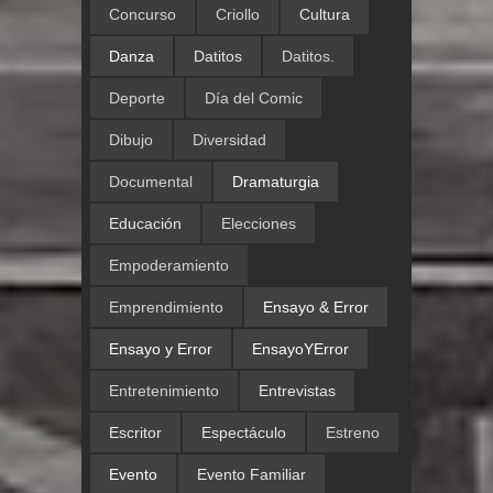
Concurso
Criollo
Cultura
Danza
Datitos
Datitos.
Deporte
Día del Comic
Dibujo
Diversidad
Documental
Dramaturgia
Educación
Elecciones
Empoderamiento
Emprendimiento
Ensayo & Error
Ensayo y Error
EnsayoYError
Entretenimiento
Entrevistas
Escritor
Espectáculo
Estreno
Evento
Evento Familiar