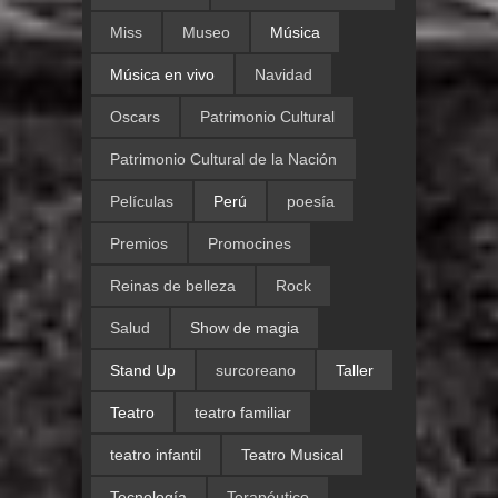
Miss
Museo
Música
Música en vivo
Navidad
Oscars
Patrimonio Cultural
Patrimonio Cultural de la Nación
Películas
Perú
poesía
Premios
Promocines
Reinas de belleza
Rock
Salud
Show de magia
Stand Up
surcoreano
Taller
Teatro
teatro familiar
teatro infantil
Teatro Musical
Tecnología
Terapéutico